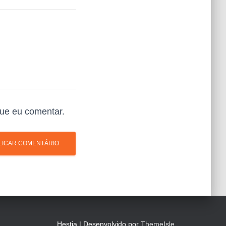
ue eu comentar.
Hestia | Desenvolvido por
ThemeIsle