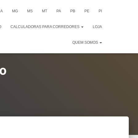
A
MG
MS
MT
PA
PB
PE
PI
O
CALCULADORAS PARA CORREDORES
LOJA
QUEM SOMOS
ão