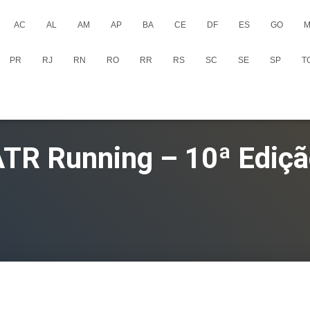
AC
AL
AM
AP
BA
CE
DF
ES
GO
M
PR
RJ
RN
RO
RR
RS
SC
SE
SP
T
TR Running – 10ª Ediç