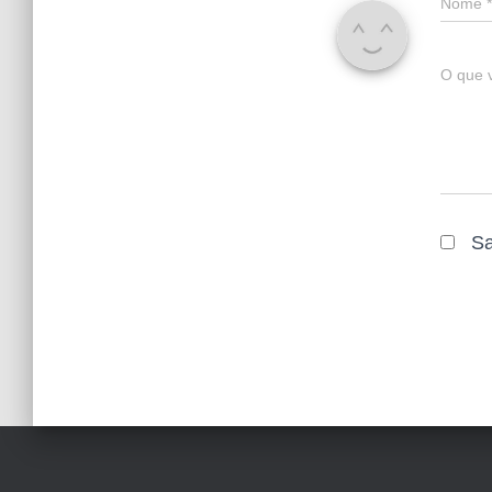
Nome
*
O que 
Sa