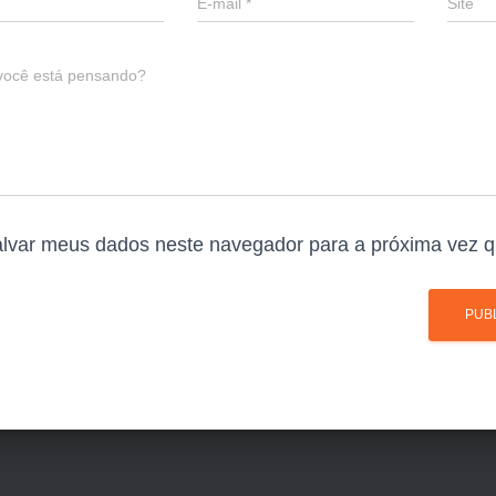
E-mail
*
Site
você está pensando?
lvar meus dados neste navegador para a próxima vez q