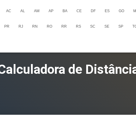
AC
AL
AM
AP
BA
CE
DF
ES
GO
M
PR
RJ
RN
RO
RR
RS
SC
SE
SP
T
Calculadora de Distânci