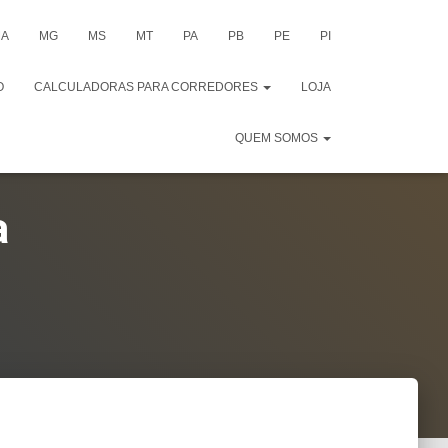
A
MG
MS
MT
PA
PB
PE
PI
O
CALCULADORAS PARA CORREDORES
LOJA
QUEM SOMOS
a