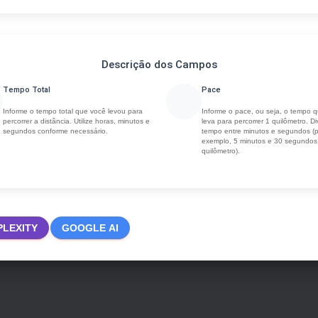
Descrição dos Campos
Tempo Total
Pace
Informe o tempo total que você levou para
Informe o pace, ou seja, o tempo 
percorrer a distância. Utilize horas, minutos e
leva para percorrer 1 quilômetro. Di
segundos conforme necessário.
tempo entre minutos e segundos (
exemplo, 5 minutos e 30 segundos
quilômetro).
PLEXITY
GOOGLE AI