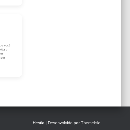
que você
vida o
por
 por
Hestia | Desenvolvido por
ThemeIsle