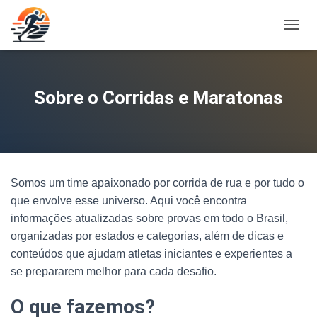
A
L
T
E
R
Sobre o Corridas e Maratonas
N
A
R
N
A
V
Somos um time apaixonado por corrida de rua e por tudo o
E
G
que envolve esse universo. Aqui você encontra
A
informações atualizadas sobre provas em todo o Brasil,
Ç
organizadas por estados e categorias, além de dicas e
Ã
O
conteúdos que ajudam atletas iniciantes e experientes a
se prepararem melhor para cada desafio.
O que fazemos?