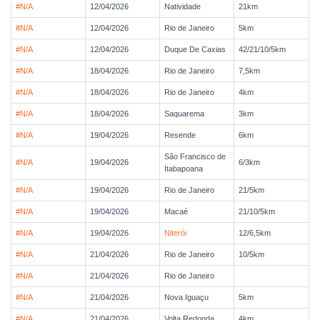
#N/A
12/04/2026
Natividade
21km
#N/A
12/04/2026
Rio de Janeiro
5km
#N/A
12/04/2026
Duque De Caxias
42/21/10/5km
#N/A
18/04/2026
Rio de Janeiro
7,5km
#N/A
18/04/2026
Rio de Janeiro
4km
#N/A
18/04/2026
Saquarema
3km
#N/A
19/04/2026
Resende
6km
São Francisco de
#N/A
19/04/2026
6/3km
Itabapoana
#N/A
19/04/2026
Rio de Janeiro
21/5km
#N/A
19/04/2026
Macaé
21/10/5km
#N/A
19/04/2026
Niterói
12/6,5km
#N/A
21/04/2026
Rio de Janeiro
10/5km
#N/A
21/04/2026
Rio de Janeiro
#N/A
21/04/2026
Nova Iguaçu
5km
#N/A
21/04/2026
Volta Redonda
4km