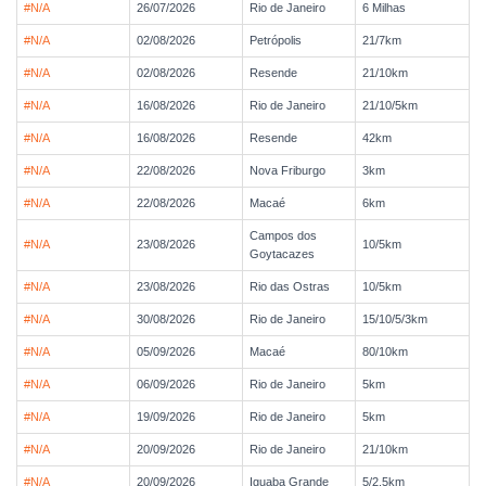
#N/A
26/07/2026
Rio de Janeiro
6 Milhas
#N/A
02/08/2026
Petrópolis
21/7km
#N/A
02/08/2026
Resende
21/10km
#N/A
16/08/2026
Rio de Janeiro
21/10/5km
#N/A
16/08/2026
Resende
42km
#N/A
22/08/2026
Nova Friburgo
3km
#N/A
22/08/2026
Macaé
6km
Campos dos
#N/A
23/08/2026
10/5km
Goytacazes
#N/A
23/08/2026
Rio das Ostras
10/5km
#N/A
30/08/2026
Rio de Janeiro
15/10/5/3km
#N/A
05/09/2026
Macaé
80/10km
#N/A
06/09/2026
Rio de Janeiro
5km
#N/A
19/09/2026
Rio de Janeiro
5km
#N/A
20/09/2026
Rio de Janeiro
21/10km
#N/A
20/09/2026
Iguaba Grande
5/2,5km