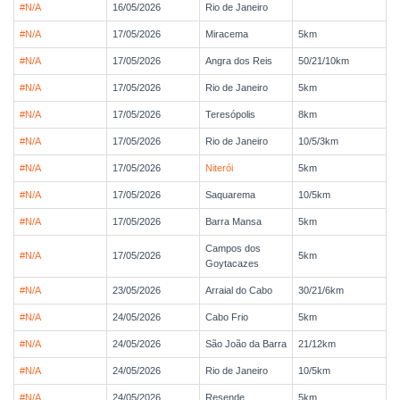
#N/A
16/05/2026
Rio de Janeiro
#N/A
17/05/2026
Miracema
5km
#N/A
17/05/2026
Angra dos Reis
50/21/10km
#N/A
17/05/2026
Rio de Janeiro
5km
#N/A
17/05/2026
Teresópolis
8km
#N/A
17/05/2026
Rio de Janeiro
10/5/3km
#N/A
17/05/2026
Niterói
5km
#N/A
17/05/2026
Saquarema
10/5km
#N/A
17/05/2026
Barra Mansa
5km
Campos dos
#N/A
17/05/2026
5km
Goytacazes
#N/A
23/05/2026
Arraial do Cabo
30/21/6km
#N/A
24/05/2026
Cabo Frio
5km
#N/A
24/05/2026
São João da Barra
21/12km
#N/A
24/05/2026
Rio de Janeiro
10/5km
#N/A
24/05/2026
Resende
5km