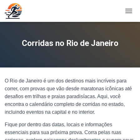
A
L
T
E
R
Corridas no Rio de Janeiro
N
A
R
N
A
V
O Rio de Janeiro é um dos destinos mais incríveis para
E
G
correr, com provas que vão desde maratonas icônicas até
A
desafios em trilhas e praias paradisíacas. Aqui, você
Ç
encontra o calendário completo de corridas no estado,
Ã
O
incluindo eventos na capital e no interior.
Fique por dentro das datas, locais e informações
essenciais para sua próxima prova. Corra pelas ruas