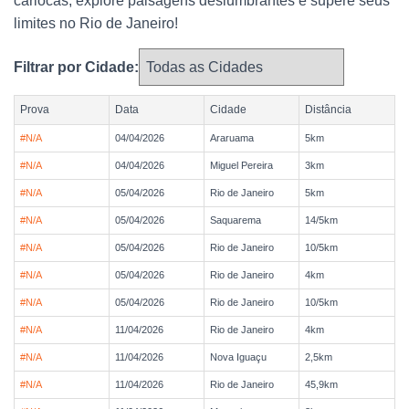
cariocas, explore paisagens deslumbrantes e supere seus
limites no Rio de Janeiro!
Filtrar por Cidade:
Prova
Data
Cidade
Distância
#N/A
04/04/2026
Araruama
5km
#N/A
04/04/2026
Miguel Pereira
3km
#N/A
05/04/2026
Rio de Janeiro
5km
#N/A
05/04/2026
Saquarema
14/5km
#N/A
05/04/2026
Rio de Janeiro
10/5km
#N/A
05/04/2026
Rio de Janeiro
4km
#N/A
05/04/2026
Rio de Janeiro
10/5km
#N/A
11/04/2026
Rio de Janeiro
4km
#N/A
11/04/2026
Nova Iguaçu
2,5km
#N/A
11/04/2026
Rio de Janeiro
45,9km