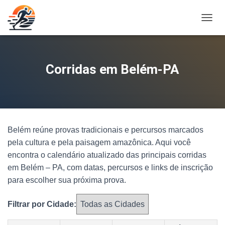
A
L
T
E
R
Corridas em Belém-PA
N
A
R
N
A
V
Belém reúne provas tradicionais e percursos marcados
E
G
pela cultura e pela paisagem amazônica. Aqui você
A
encontra o calendário atualizado das principais corridas
Ç
em Belém – PA, com datas, percursos e links de inscrição
Ã
O
para escolher sua próxima prova.
Filtrar por Cidade: