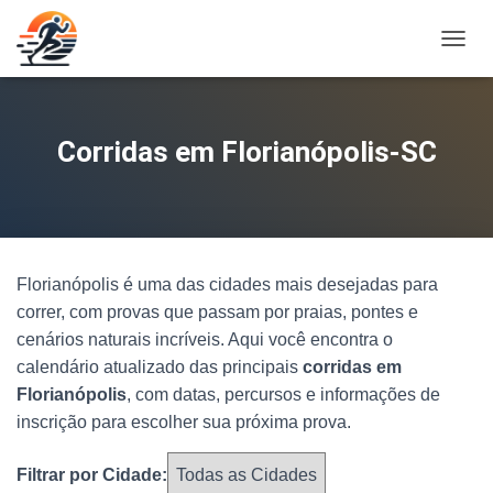
A
L
T
E
R
Corridas em Florianópolis-SC
N
A
R
N
A
V
Florianópolis é uma das cidades mais desejadas para
E
G
correr, com provas que passam por praias, pontes e
A
cenários naturais incríveis. Aqui você encontra o
Ç
calendário atualizado das principais
corridas em
Ã
O
Florianópolis
, com datas, percursos e informações de
inscrição para escolher sua próxima prova.
Filtrar por Cidade: