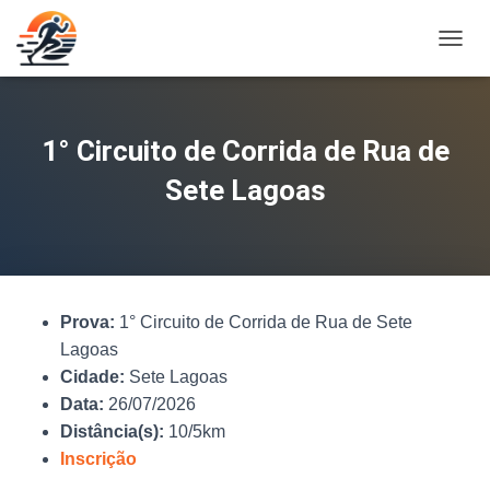
A
L
T
E
R
1° Circuito de Corrida de Rua de
N
A
Sete Lagoas
R
N
A
V
E
G
Prova:
1° Circuito de Corrida de Rua de Sete
A
Ç
Lagoas
Ã
Cidade:
Sete Lagoas
O
Data:
26/07/2026
Distância(s):
10/5km
Inscrição