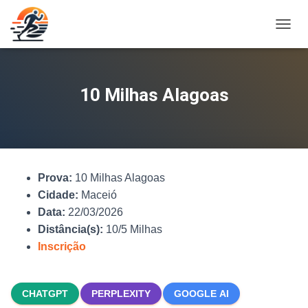
A
L
T
E
R
10 Milhas Alagoas
N
A
R
N
A
V
Prova:
10 Milhas Alagoas
E
G
Cidade:
Maceió
A
Data:
22/03/2026
Ç
Distância(s):
10/5 Milhas
Ã
O
Inscrição
CHATGPT
PERPLEXITY
GOOGLE AI