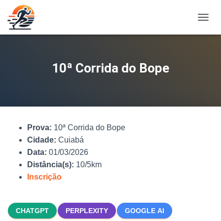
A
L
T
E
R
10ª Corrida do Bope
N
A
R
N
A
V
Prova:
10ª Corrida do Bope
E
G
Cidade:
Cuiabá
A
Data:
01/03/2026
Ç
Distância(s):
10/5km
Ã
O
Inscrição
CHATGPT
PERPLEXITY
GOOGLE AI