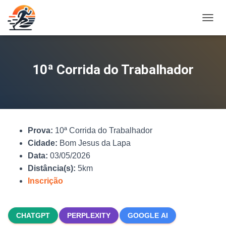
A
L
T
E
R
10ª Corrida do Trabalhador
N
A
R
N
A
V
Prova:
10ª Corrida do Trabalhador
E
G
Cidade:
Bom Jesus da Lapa
A
Data:
03/05/2026
Ç
Distância(s):
5km
Ã
O
Inscrição
CHATGPT
PERPLEXITY
GOOGLE AI