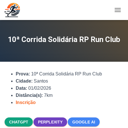
A
L
T
E
R
10ª Corrida Solidária RP Run Club
N
A
R
N
A
V
Prova:
10ª Corrida Solidária RP Run Club
E
G
Cidade:
Santos
A
Data:
01/02/2026
Ç
Distância(s):
7km
Ã
O
Inscrição
CHATGPT
PERPLEXITY
GOOGLE AI