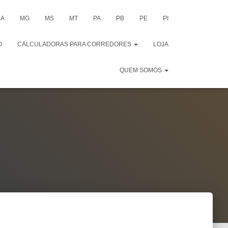
A
MG
MS
MT
PA
PB
PE
PI
O
CALCULADORAS PARA CORREDORES
LOJA
QUEM SOMOS