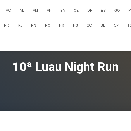
AC
AL
AM
AP
BA
CE
DF
ES
GO
M
PR
RJ
RN
RO
RR
RS
SC
SE
SP
T
10ª Luau Night Run