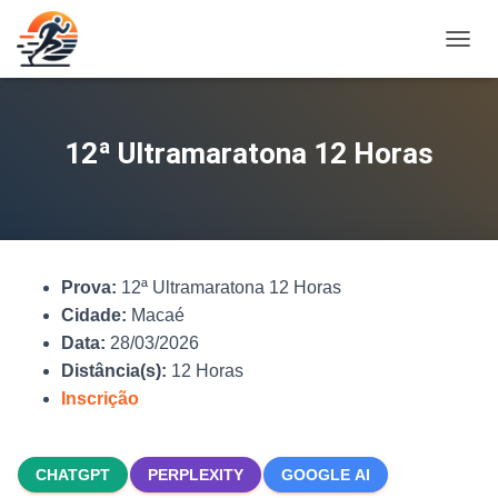
A
L
T
E
R
12ª Ultramaratona 12 Horas
N
A
R
N
A
V
Prova:
12ª Ultramaratona 12 Horas
E
G
Cidade:
Macaé
A
Data:
28/03/2026
Ç
Distância(s):
12 Horas
Ã
O
Inscrição
CHATGPT
PERPLEXITY
GOOGLE AI