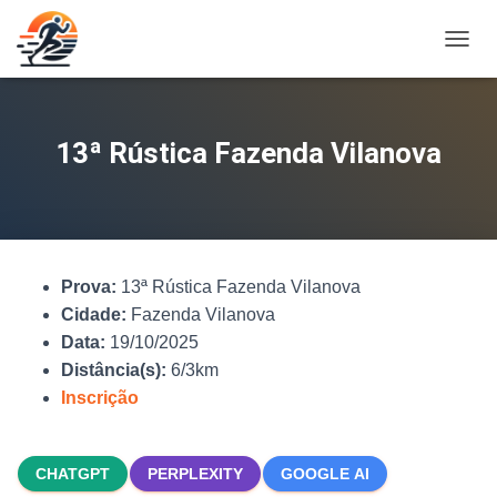
A
L
T
E
R
13ª Rústica Fazenda Vilanova
N
A
R
N
A
V
Prova:
13ª Rústica Fazenda Vilanova
E
G
Cidade:
Fazenda Vilanova
A
Data:
19/10/2025
Ç
Distância(s):
6/3km
Ã
O
Inscrição
CHATGPT
PERPLEXITY
GOOGLE AI