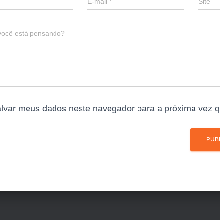
E-mail
*
Site
você está pensando?
lvar meus dados neste navegador para a próxima vez q