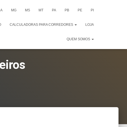
A
MG
MS
MT
PA
PB
PE
PI
O
CALCULADORAS PARA CORREDORES
LOJA
QUEM SOMOS
eiros