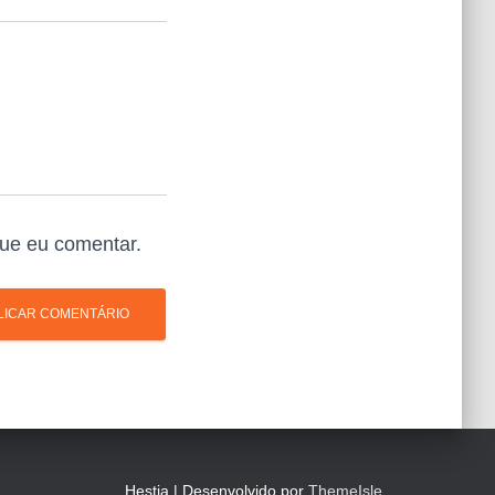
ue eu comentar.
Hestia | Desenvolvido por
ThemeIsle