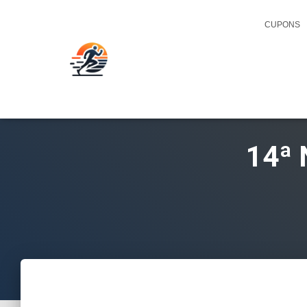
CUPONS
14ª 