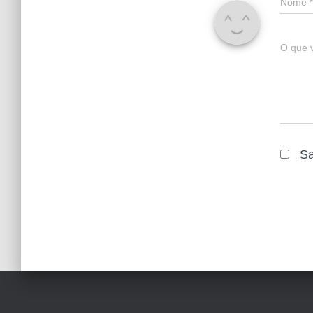
Nome
*
O que 
Sa