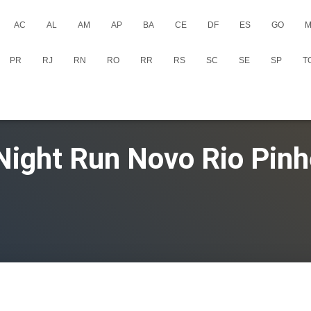
AC
AL
AM
AP
BA
CE
DF
ES
GO
M
PR
RJ
RN
RO
RR
RS
SC
SE
SP
T
Night Run Novo Rio Pinh