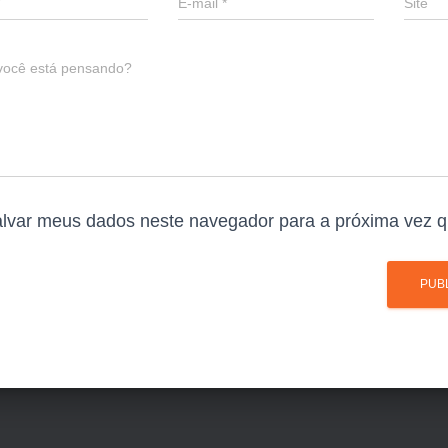
E-mail
*
Site
você está pensando?
lvar meus dados neste navegador para a próxima vez q