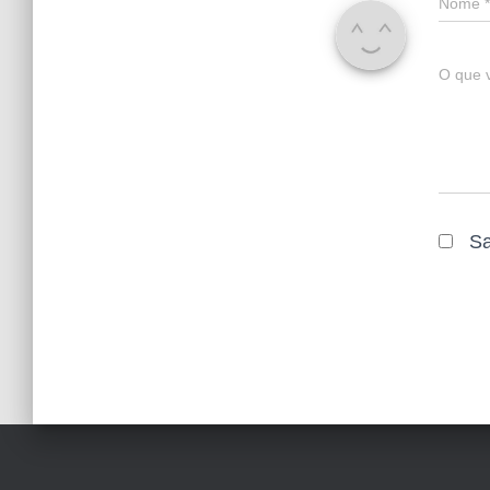
Nome
*
O que 
Sa