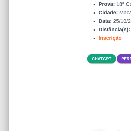
Prova:
18ª Co
Cidade:
Mac
Data:
25/10/
Distância(s)
Inscrição
CHATGPT
PER