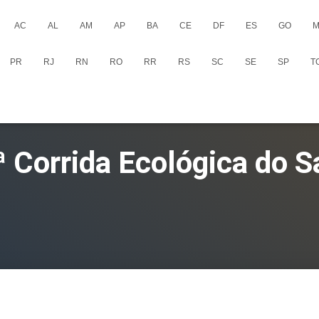
AC
AL
AM
AP
BA
CE
DF
ES
GO
M
PR
RJ
RN
RO
RR
RS
SC
SE
SP
T
ª Corrida Ecológica do S