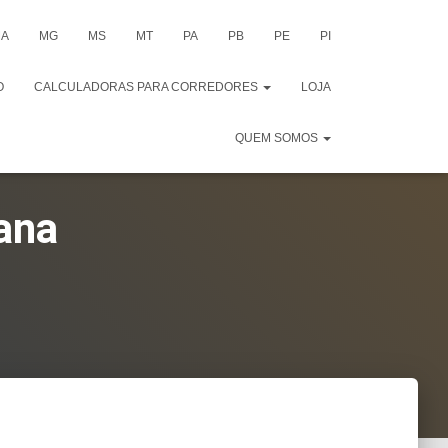
A
MG
MS
MT
PA
PB
PE
PI
O
CALCULADORAS PARA CORREDORES
LOJA
QUEM SOMOS
ana