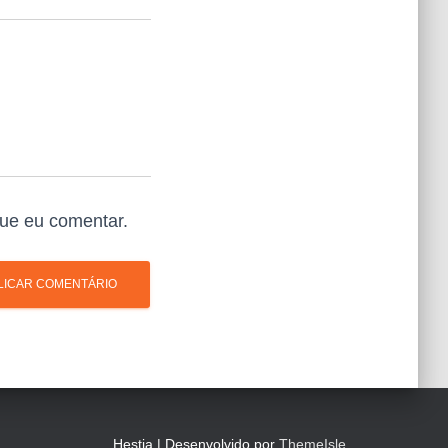
ue eu comentar.
Hestia | Desenvolvido por
ThemeIsle