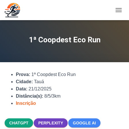
A
L
T
E
R
1ª Coopdest Eco Run
N
A
R
N
A
V
Prova:
1ª Coopdest Eco Run
E
G
Cidade:
Tauá
A
Data:
21/12/2025
Ç
Distância(s):
8/5/3km
Ã
O
Inscrição
CHATGPT
PERPLEXITY
GOOGLE AI