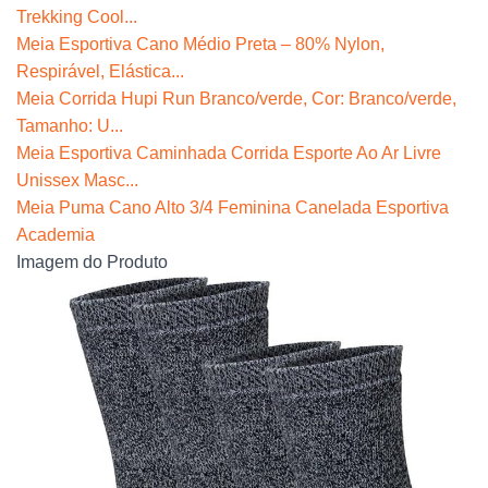
Trekking Cool...
Meia Esportiva Cano Médio Preta – 80% Nylon,
Respirável, Elástica...
Meia Corrida Hupi Run Branco/verde, Cor: Branco/verde,
Tamanho: U...
Meia Esportiva Caminhada Corrida Esporte Ao Ar Livre
Unissex Masc...
Meia Puma Cano Alto 3/4 Feminina Canelada Esportiva
Academia
Imagem do Produto