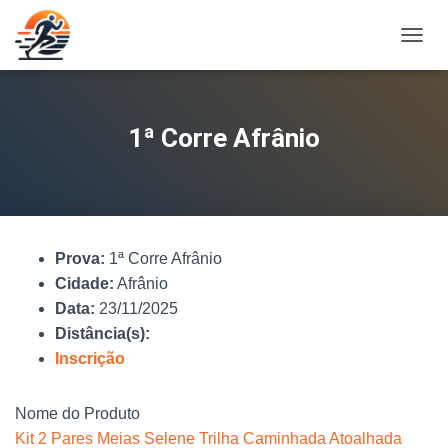
A
L
T
E
R
1ª Corre Afrânio
N
A
R
N
A
V
Prova:
1ª Corre Afrânio
E
G
Cidade:
Afrânio
A
Data:
23/11/2025
Ç
Distância(s):
Ã
O
Inscrição
Nome do Produto
Kit 2 Pares Meias Selene Trilha Caminhada Atoalhada