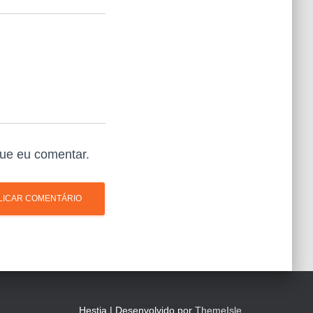
ue eu comentar.
Hestia | Desenvolvido por
ThemeIsle