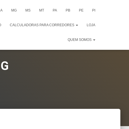
A
MG
MS
MT
PA
PB
PE
PI
O
CALCULADORAS PARA CORREDORES
LOJA
QUEM SOMOS
MG