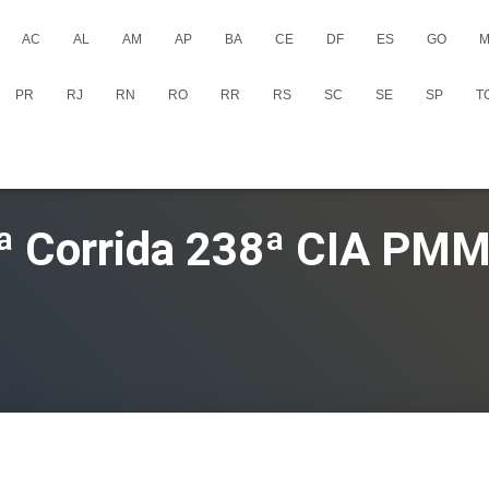
AC
AL
AM
AP
BA
CE
DF
ES
GO
M
PR
RJ
RN
RO
RR
RS
SC
SE
SP
T
ª Corrida 238ª CIA PM