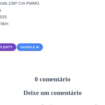
rrida 238ª CIA PMMG
a
2025
:
5km
PLEXITY
GOOGLE AI
0 comentário
Deixe um comentário