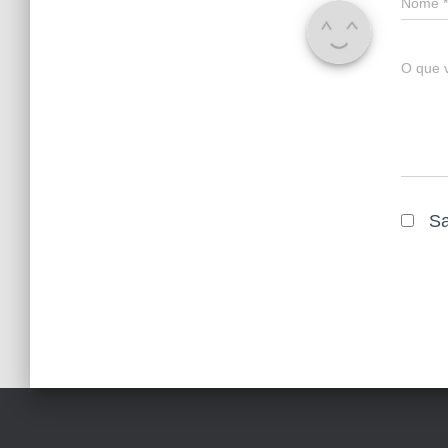
Nome
*
O que 
Sa