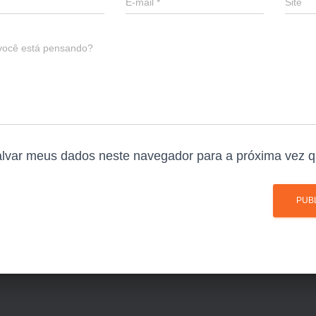
E-mail
*
Site
você está pensando?
lvar meus dados neste navegador para a próxima vez q