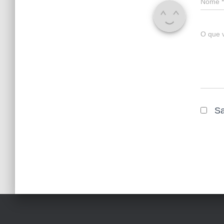
Nome
*
O que 
Sa