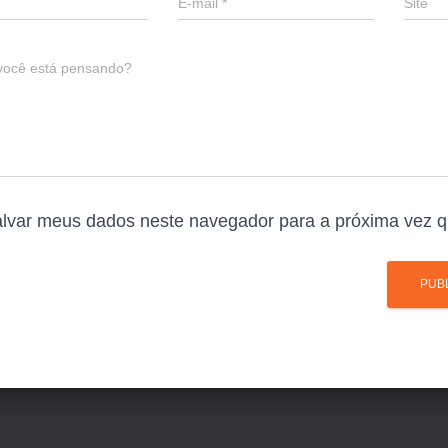
E-mail
*
Site
você está pensando?
lvar meus dados neste navegador para a próxima vez q