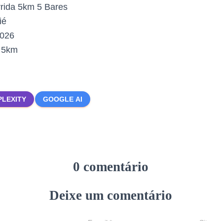
rida 5km 5 Bares
ié
2026
:
5km
PLEXITY
GOOGLE AI
0 comentário
Deixe um comentário