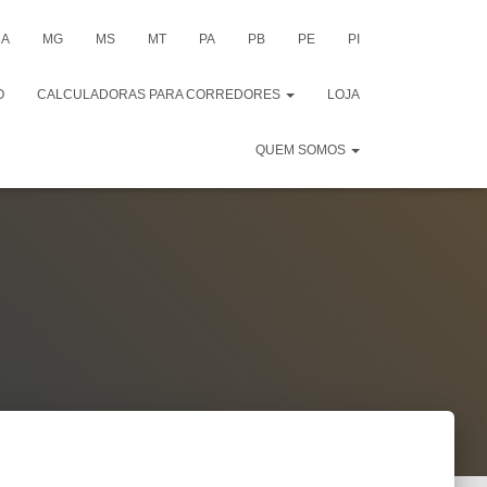
A
MG
MS
MT
PA
PB
PE
PI
O
CALCULADORAS PARA CORREDORES
LOJA
QUEM SOMOS