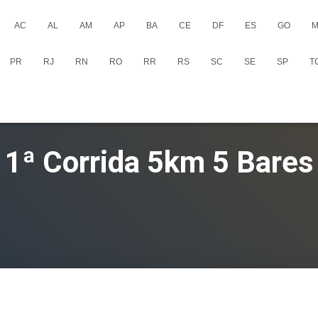
AC
AL
AM
AP
BA
CE
DF
ES
GO
M
PR
RJ
RN
RO
RR
RS
SC
SE
SP
T
1ª Corrida 5km 5 Bares