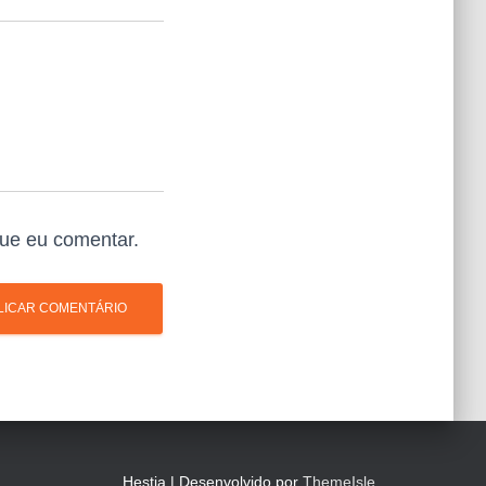
ue eu comentar.
Hestia | Desenvolvido por
ThemeIsle