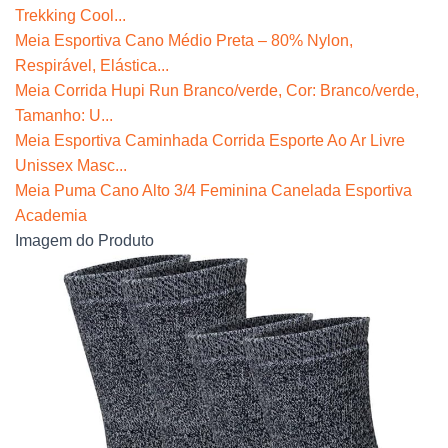
Trekking Cool...
Meia Esportiva Cano Médio Preta – 80% Nylon,
Respirável, Elástica...
Meia Corrida Hupi Run Branco/verde, Cor: Branco/verde,
Tamanho: U...
Meia Esportiva Caminhada Corrida Esporte Ao Ar Livre
Unissex Masc...
Meia Puma Cano Alto 3/4 Feminina Canelada Esportiva
Academia
Imagem do Produto