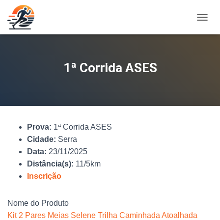
A
L
T
E
R
1ª Corrida ASES
N
A
R
N
A
V
Prova:
1ª Corrida ASES
E
G
Cidade:
Serra
A
Data:
23/11/2025
Ç
Distância(s):
11/5km
Ã
O
Inscrição
Nome do Produto
Kit 2 Pares Meias Selene Trilha Caminhada Atoalhada