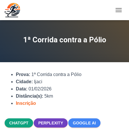
A
L
T
E
R
1ª Corrida contra a Pólio
N
A
R
N
A
V
Prova:
1ª Corrida contra a Pólio
E
G
Cidade:
Ijaci
A
Data:
01/02/2026
Ç
Distância(s):
5km
Ã
O
Inscrição
CHATGPT
PERPLEXITY
GOOGLE AI