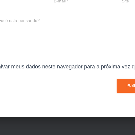
E-mail
*
Site
você está pensando?
lvar meus dados neste navegador para a próxima vez q