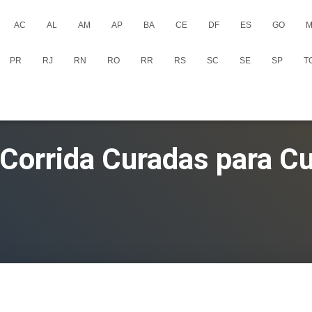
AC
AL
AM
AP
BA
CE
DF
ES
GO
M
PR
RJ
RN
RO
RR
RS
SC
SE
SP
T
 Corrida Curadas para Cu