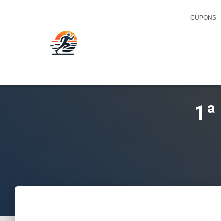
CUPONS
1ª