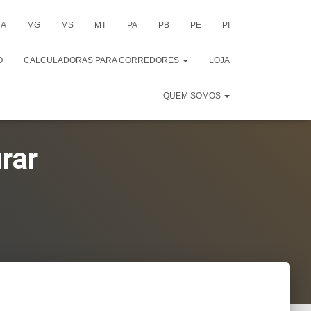
A
MG
MS
MT
PA
PB
PE
PI
O
CALCULADORAS PARA CORREDORES
LOJA
QUEM SOMOS
rar