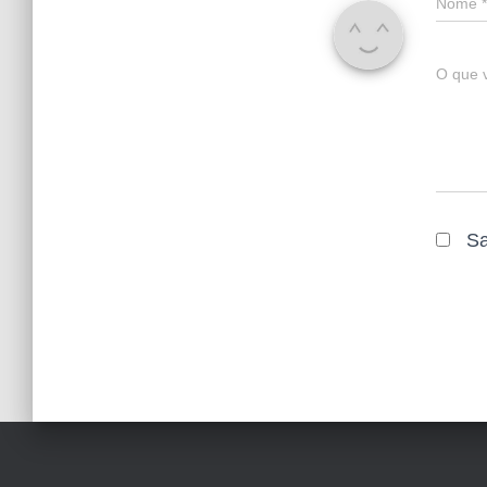
Nome
*
O que 
Sa