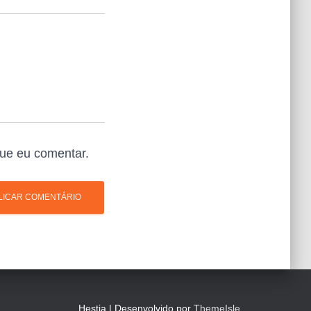
ue eu comentar.
Hestia | Desenvolvido por
ThemeIsle