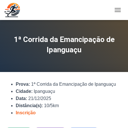
A
L
T
E
R
1ª Corrida da Emancipação de
N
A
Ipanguaçu
R
N
A
V
E
G
Prova:
1ª Corrida da Emancipação de Ipanguaçu
A
Ç
Cidade:
Ipanguaçu
Ã
Data:
21/12/2025
O
Distância(s):
10/5km
Inscrição