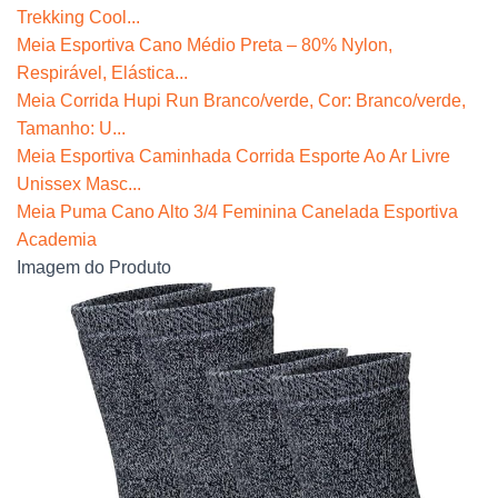
Trekking Cool...
Meia Esportiva Cano Médio Preta – 80% Nylon,
Respirável, Elástica...
Meia Corrida Hupi Run Branco/verde, Cor: Branco/verde,
Tamanho: U...
Meia Esportiva Caminhada Corrida Esporte Ao Ar Livre
Unissex Masc...
Meia Puma Cano Alto 3/4 Feminina Canelada Esportiva
Academia
Imagem do Produto