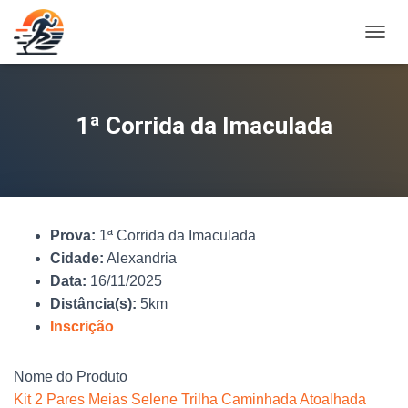
A
L
T
E
R
1ª Corrida da Imaculada
N
A
R
N
A
V
Prova:
1ª Corrida da Imaculada
E
G
Cidade:
Alexandria
A
Data:
16/11/2025
Ç
Distância(s):
5km
Ã
O
Inscrição
Nome do Produto
Kit 2 Pares Meias Selene Trilha Caminhada Atoalhada