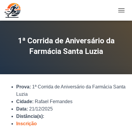
A
L
T
E
R
1ª Corrida de Aniversário da
N
A
Farmácia Santa Luzia
R
N
A
V
E
G
Prova:
1ª Corrida de Aniversário da Farmácia Santa
A
Ç
Luzia
Ã
Cidade:
Rafael Fernandes
O
Data:
21/12/2025
Distância(s):
Inscrição