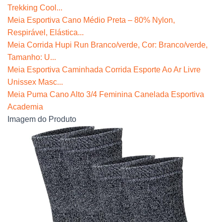
Trekking Cool...
Meia Esportiva Cano Médio Preta – 80% Nylon,
Respirável, Elástica...
Meia Corrida Hupi Run Branco/verde, Cor: Branco/verde,
Tamanho: U...
Meia Esportiva Caminhada Corrida Esporte Ao Ar Livre
Unissex Masc...
Meia Puma Cano Alto 3/4 Feminina Canelada Esportiva
Academia
Imagem do Produto