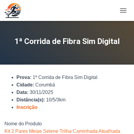
A
L
T
E
R
1ª Corrida de Fibra Sim Digital
N
A
R
N
A
V
Prova:
1ª Corrida de Fibra Sim Digital
E
G
Cidade:
Corumbá
A
Data:
30/11/2025
Ç
Distância(s):
10/5/3km
Ã
O
Inscrição
Nome do Produto
Kit 2 Pares Meias Selene Trilha Caminhada Atoalhada