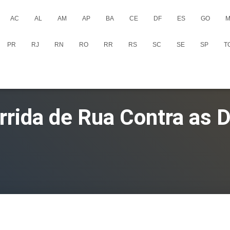
AC
AL
AM
AP
BA
CE
DF
ES
GO
M
PR
RJ
RN
RO
RR
RS
SC
SE
SP
T
rrida de Rua Contra as 