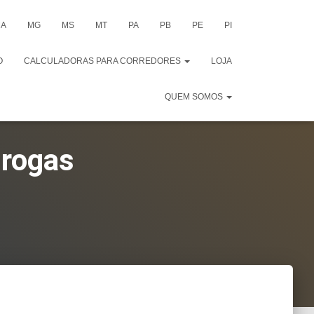
A
MG
MS
MT
PA
PB
PE
PI
O
CALCULADORAS PARA CORREDORES
LOJA
QUEM SOMOS
Drogas