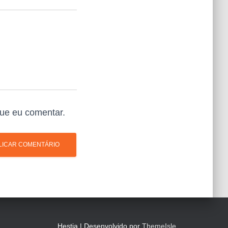
ue eu comentar.
Hestia | Desenvolvido por
ThemeIsle