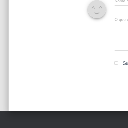
Nome
*
O que 
Sa