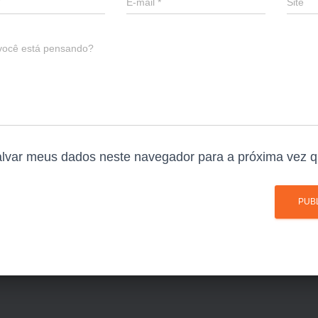
E-mail
*
Site
você está pensando?
lvar meus dados neste navegador para a próxima vez q