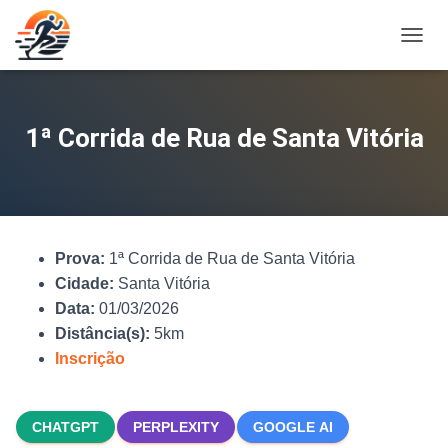
A
L
T
E
R
1ª Corrida de Rua de Santa Vitória
N
A
R
N
A
V
Prova:
1ª Corrida de Rua de Santa Vitória
E
G
Cidade:
Santa Vitória
A
Data:
01/03/2026
Ç
Distância(s):
5km
Ã
O
Inscrição
CHATGPT
PERPLEXITY
GOOGLE AI