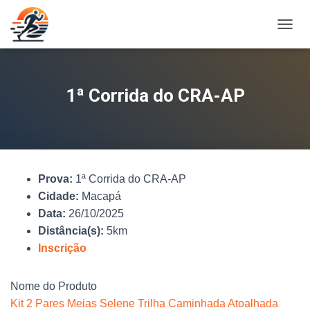
A
L
T
E
R
1ª Corrida do CRA-AP
N
A
R
N
A
V
Prova:
1ª Corrida do CRA-AP
E
G
Cidade:
Macapá
A
Data:
26/10/2025
Ç
Distância(s):
5km
Ã
O
Inscrição
Nome do Produto
Kit 2 Pares Meias Selene Trilha Caminhada Atoalhada