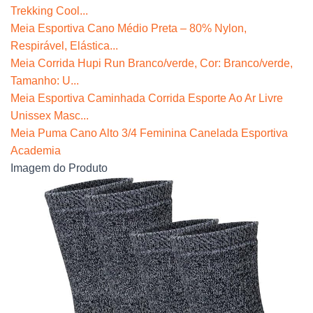
Trekking Cool...
Meia Esportiva Cano Médio Preta – 80% Nylon,
Respirável, Elástica...
Meia Corrida Hupi Run Branco/verde, Cor: Branco/verde,
Tamanho: U...
Meia Esportiva Caminhada Corrida Esporte Ao Ar Livre
Unissex Masc...
Meia Puma Cano Alto 3/4 Feminina Canelada Esportiva
Academia
Imagem do Produto