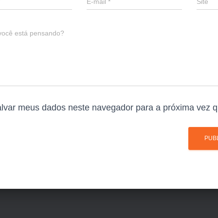
E-mail
*
Site
você está pensando?
lvar meus dados neste navegador para a próxima vez q