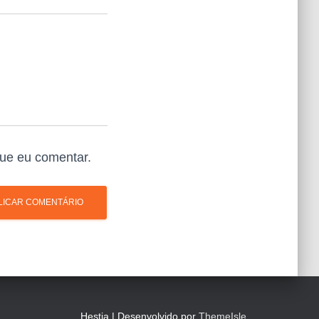
ue eu comentar.
Hestia | Desenvolvido por
ThemeIsle