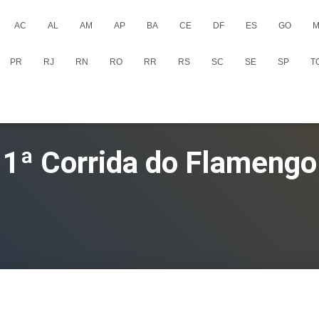
AC
AL
AM
AP
BA
CE
DF
ES
GO
M
PR
RJ
RN
RO
RR
RS
SC
SE
SP
T
1ª Corrida do Flamengo