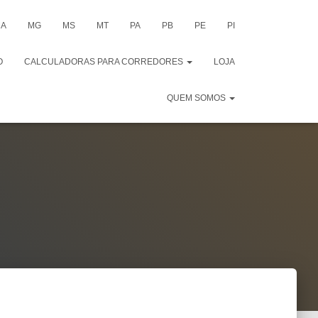
A
MG
MS
MT
PA
PB
PE
PI
O
CALCULADORAS PARA CORREDORES
LOJA
QUEM SOMOS