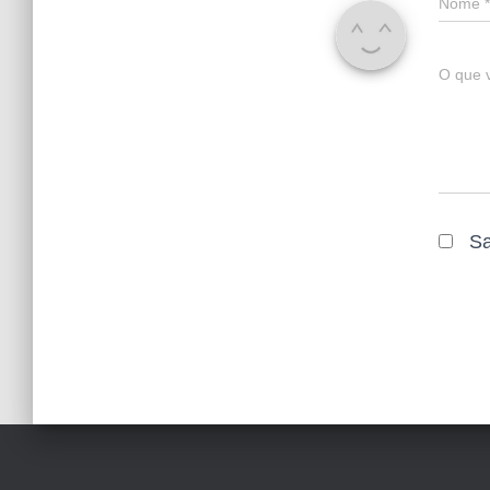
Nome
*
O que 
Sa