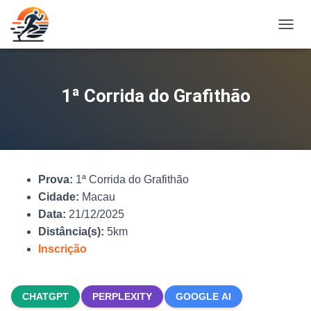
A
L
T
E
R
1ª Corrida do Grafithão
N
A
R
N
A
V
Prova:
1ª Corrida do Grafithão
E
G
Cidade:
Macau
A
Data:
21/12/2025
Ç
Distância(s):
5km
Ã
O
Inscrição
CHATGPT
PERPLEXITY
GOOGLE AI