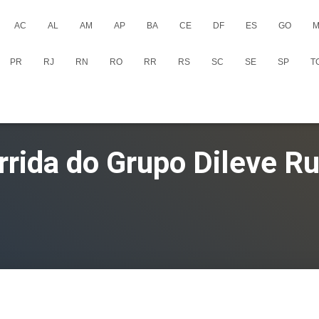
AC
AL
AM
AP
BA
CE
DF
ES
GO
M
PR
RJ
RN
RO
RR
RS
SC
SE
SP
T
rrida do Grupo Dileve R