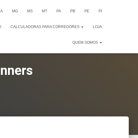
A
MG
MS
MT
PA
PB
PE
PI
O
CALCULADORAS PARA CORREDORES
LOJA
QUEM SOMOS
unners