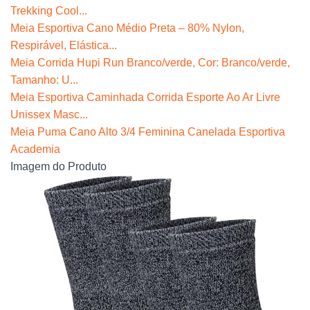
Trekking Cool...
Meia Esportiva Cano Médio Preta – 80% Nylon,
Respirável, Elástica...
Meia Corrida Hupi Run Branco/verde, Cor: Branco/verde,
Tamanho: U...
Meia Esportiva Caminhada Corrida Esporte Ao Ar Livre
Unissex Masc...
Meia Puma Cano Alto 3/4 Feminina Canelada Esportiva
Academia
Imagem do Produto