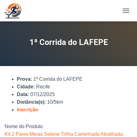
A
L
T
E
R
1ª Corrida do LAFEPE
N
A
R
N
A
V
Prova:
1ª Corrida do LAFEPE
E
G
Cidade:
Recife
A
Data:
07/12/2025
Ç
Distância(s):
10/5km
Ã
O
Inscrição
Nome do Produto
Kit 2 Pares Meias Selene Trilha Caminhada Atoalhada