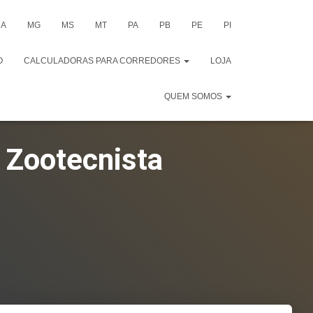
A
MG
MS
MT
PA
PB
PE
PI
O
CALCULADORAS PARA CORREDORES
LOJA
QUEM SOMOS
o Zootecnista