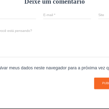
Deixe um comentário
E-mail
*
Site
você está pensando?
lvar meus dados neste navegador para a próxima vez q