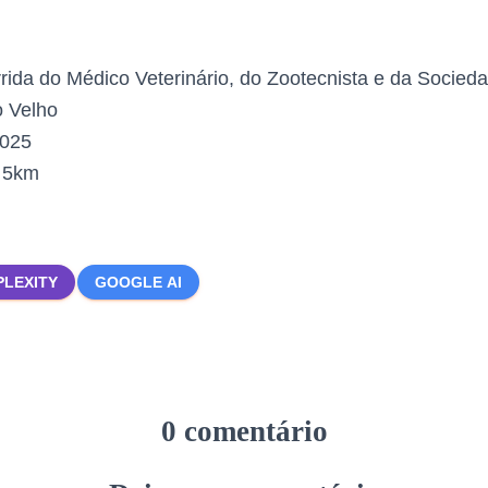
rida do Médico Veterinário, do Zootecnista e da Socied
 Velho
2025
:
5km
PLEXITY
GOOGLE AI
0 comentário