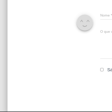
Nome
*
O que 
Sa