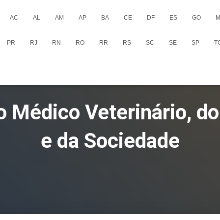
AC
AL
AM
AP
BA
CE
DF
ES
GO
M
PR
RJ
RN
RO
RR
RS
SC
SE
SP
T
o Médico Veterinário, d
e da Sociedade