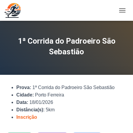
A
L
T
E
R
1ª Corrida do Padroeiro São
N
A
Sebastião
R
N
A
V
E
G
Prova:
1ª Corrida do Padroeiro São Sebastião
A
Ç
Cidade:
Porto Ferreira
Ã
Data:
18/01/2026
O
Distância(s):
5km
Inscrição