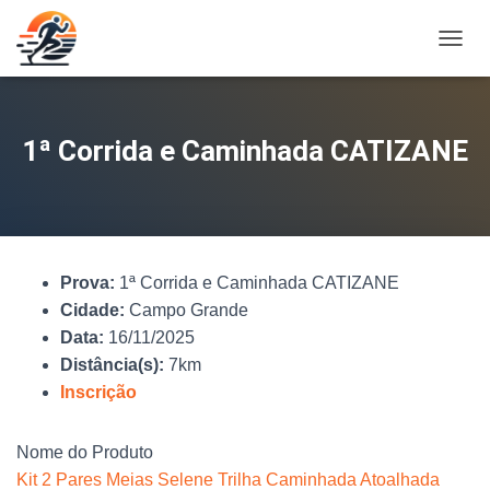
A
L
T
E
R
1ª Corrida e Caminhada CATIZANE
N
A
R
N
A
V
Prova:
1ª Corrida e Caminhada CATIZANE
E
G
Cidade:
Campo Grande
A
Data:
16/11/2025
Ç
Distância(s):
7km
Ã
O
Inscrição
Nome do Produto
Kit 2 Pares Meias Selene Trilha Caminhada Atoalhada