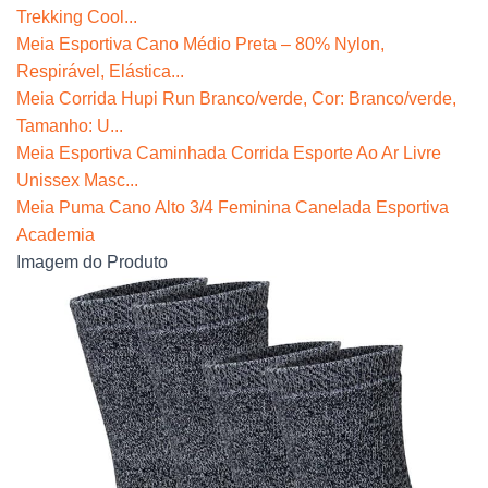
Trekking Cool...
Meia Esportiva Cano Médio Preta – 80% Nylon,
Respirável, Elástica...
Meia Corrida Hupi Run Branco/verde, Cor: Branco/verde,
Tamanho: U...
Meia Esportiva Caminhada Corrida Esporte Ao Ar Livre
Unissex Masc...
Meia Puma Cano Alto 3/4 Feminina Canelada Esportiva
Academia
Imagem do Produto