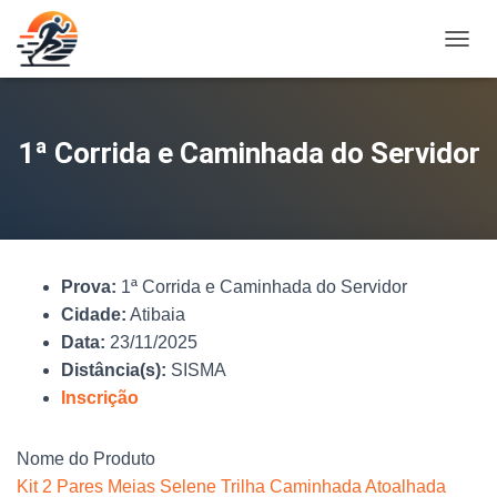
A
L
T
E
R
1ª Corrida e Caminhada do Servidor
N
A
R
N
A
V
Prova:
1ª Corrida e Caminhada do Servidor
E
G
Cidade:
Atibaia
A
Data:
23/11/2025
Ç
Distância(s):
SISMA
Ã
O
Inscrição
Nome do Produto
Kit 2 Pares Meias Selene Trilha Caminhada Atoalhada