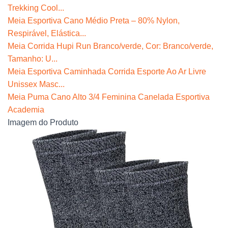
Trekking Cool...
Meia Esportiva Cano Médio Preta – 80% Nylon,
Respirável, Elástica...
Meia Corrida Hupi Run Branco/verde, Cor: Branco/verde,
Tamanho: U...
Meia Esportiva Caminhada Corrida Esporte Ao Ar Livre
Unissex Masc...
Meia Puma Cano Alto 3/4 Feminina Canelada Esportiva
Academia
Imagem do Produto