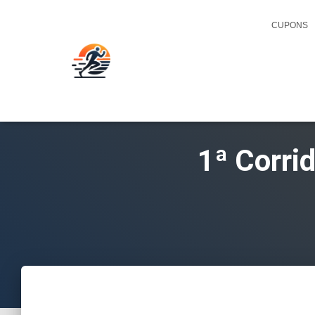
CUPONS
1ª Corri