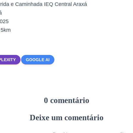
rida e Caminhada IEQ Central Araxá
á
2025
:
5km
PLEXITY
GOOGLE AI
0 comentário
Deixe um comentário