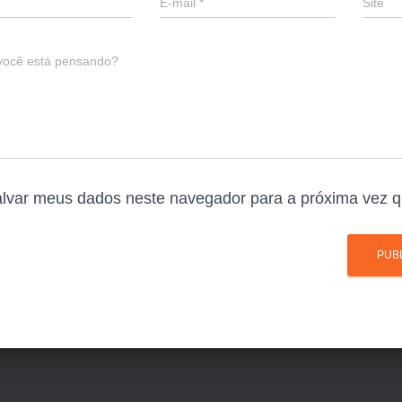
E-mail
*
Site
você está pensando?
lvar meus dados neste navegador para a próxima vez q