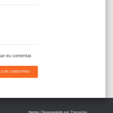
ue eu comentar.
Hestia | Desenvolvido por
ThemeIsle