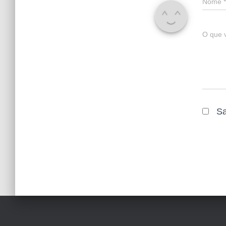
Nome
*
O que 
Sa