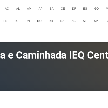
AC
AL
AM
AP
BA
CE
DF
ES
GO
M
PR
RJ
RN
RO
RR
RS
SC
SE
SP
T
da e Caminhada IEQ Cent