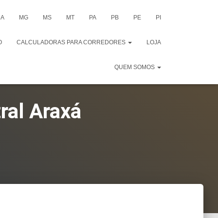
A
MG
MS
MT
PA
PB
PE
PI
O
CALCULADORAS PARA CORREDORES
LOJA
QUEM SOMOS
ral Araxá