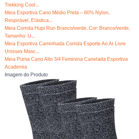
Trekking Cool...
Meia Esportiva Cano Médio Preta – 80% Nylon,
Respirável, Elástica...
Meia Corrida Hupi Run Branco/verde, Cor: Branco/verde,
Tamanho: U...
Meia Esportiva Caminhada Corrida Esporte Ao Ar Livre
Unissex Masc...
Meia Puma Cano Alto 3/4 Feminina Canelada Esportiva
Academia
Imagem do Produto