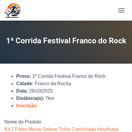
A
L
T
E
R
1ª Corrida Festival Franco do Rock
N
A
R
N
A
V
Prova:
1ª Corrida Festival Franco do Rock
E
G
Cidade:
Franco da Rocha
A
Data:
26/10/2025
Ç
Distância(s):
7km
Ã
O
Inscrição
Nome do Produto
Kit 2 Pares Meias Selene Trilha Caminhada Atoalhada