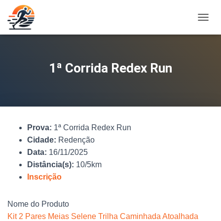
A
L
T
E
R
1ª Corrida Redex Run
N
A
R
N
A
V
Prova:
1ª Corrida Redex Run
E
G
Cidade:
Redenção
A
Data:
16/11/2025
Ç
Distância(s):
10/5km
Ã
O
Inscrição
Nome do Produto
Kit 2 Pares Meias Selene Trilha Caminhada Atoalhada