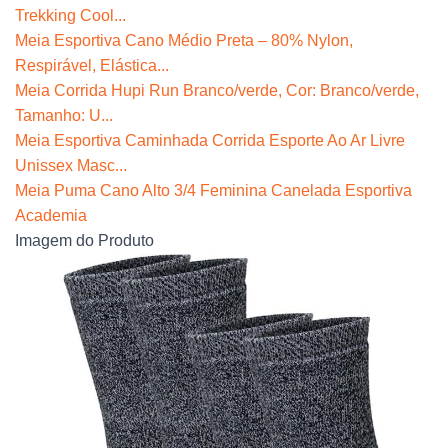
Trekking Cool...
Meia Esportiva Cano Médio Preta – 80% Nylon,
Respirável, Elástica...
Meia Corrida Hupi Run Branco/verde, Cor: Branco/verde,
Tamanho: U...
Meia Esportiva Caminhada Corrida Esporte Ao Ar Livre
Unissex Masc...
Meia Puma Cano Alto 3/4 Feminina Canelada Esportiva
Academia
Imagem do Produto