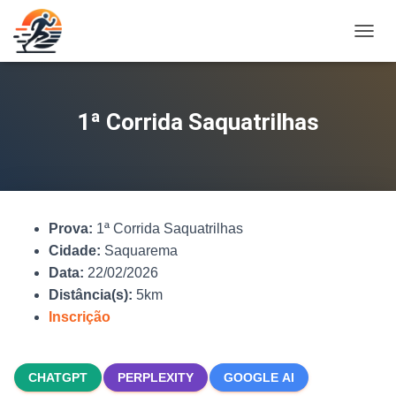
A
L
T
E
R
1ª Corrida Saquatrilhas
N
A
R
N
A
V
Prova:
1ª Corrida Saquatrilhas
E
G
Cidade:
Saquarema
A
Data:
22/02/2026
Ç
Distância(s):
5km
Ã
O
Inscrição
CHATGPT
PERPLEXITY
GOOGLE AI