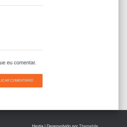
ue eu comentar.
Hestia | Desenvolvido por
ThemeIsle