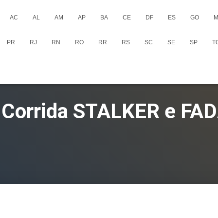
AC
AL
AM
AP
BA
CE
DF
ES
GO
M
PR
RJ
RN
RO
RR
RS
SC
SE
SP
T
 Corrida STALKER e FA