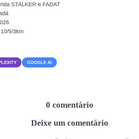
rrida STALKER e FADAT
adá
2026
:
10/5/3km
PLEXITY
GOOGLE AI
0 comentário
Deixe um comentário