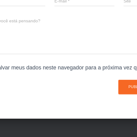
E-mail
*
Site
você está pensando?
lvar meus dados neste navegador para a próxima vez q