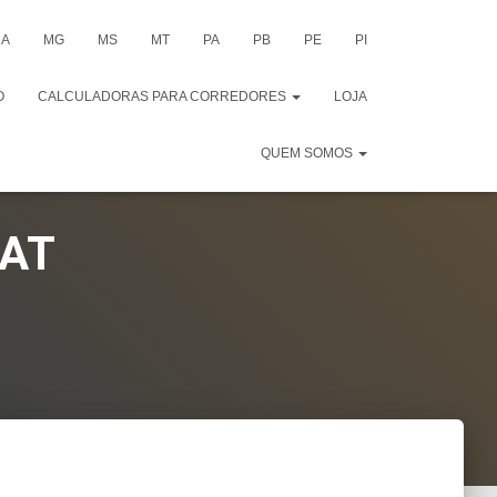
A
MG
MS
MT
PA
PB
PE
PI
O
CALCULADORAS PARA CORREDORES
LOJA
QUEM SOMOS
DAT