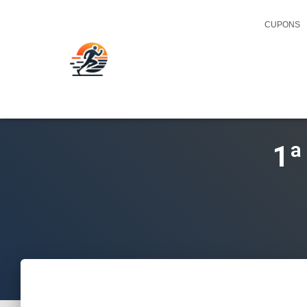
CUPONS
1ª