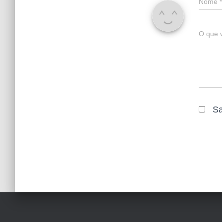
Nome
*
O que 
Sa