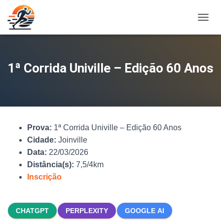
A
L
T
E
R
1ª Corrida Univille – Edição 60 Anos
N
A
R
N
A
V
Prova:
1ª Corrida Univille – Edição 60 Anos
E
G
Cidade:
Joinville
A
Data:
22/03/2026
Ç
Distância(s):
7,5/4km
Ã
O
Inscrição
CHATGPT
PERPLEXITY
GOOGLE AI