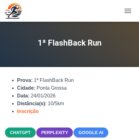
A
L
T
E
R
1ª FlashBack Run
N
A
R
N
A
V
Prova:
1ª FlashBack Run
E
G
Cidade:
Ponta Grossa
A
Data:
24/01/2026
Ç
Distância(s):
10/5km
Ã
O
Inscrição
CHATGPT
PERPLEXITY
GOOGLE AI