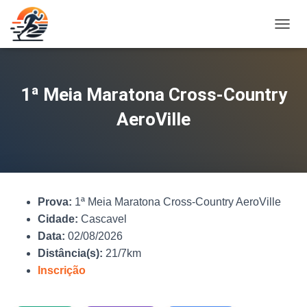
A
L
T
E
R
1ª Meia Maratona Cross-Country
N
A
AeroVille
R
N
A
V
E
G
Prova:
1ª Meia Maratona Cross-Country AeroVille
A
Ç
Cidade:
Cascavel
Ã
Data:
02/08/2026
O
Distância(s):
21/7km
Inscrição