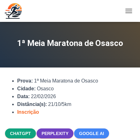
A
L
T
E
R
1ª Meia Maratona de Osasco
N
A
R
N
A
V
Prova:
1ª Meia Maratona de Osasco
E
G
Cidade:
Osasco
A
Data:
22/02/2026
Ç
Distância(s):
21/10/5km
Ã
O
Inscrição
CHATGPT
PERPLEXITY
GOOGLE AI