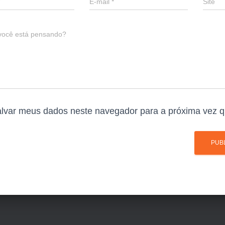
E-mail
*
Site
você está pensando?
lvar meus dados neste navegador para a próxima vez q