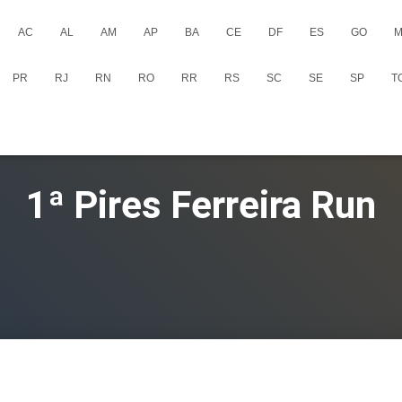
AC
AL
AM
AP
BA
CE
DF
ES
GO
M
PR
RJ
RN
RO
RR
RS
SC
SE
SP
T
1ª Pires Ferreira Run