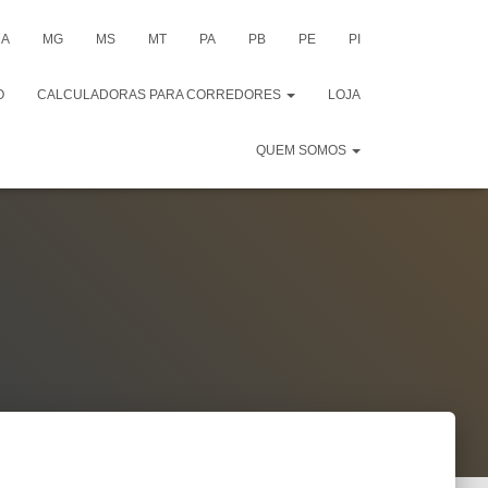
A
MG
MS
MT
PA
PB
PE
PI
O
CALCULADORAS PARA CORREDORES
LOJA
QUEM SOMOS