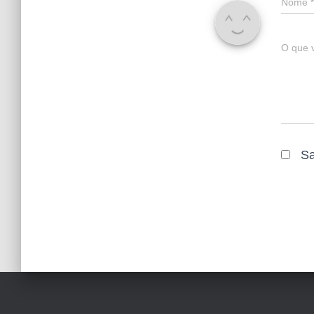
Nome
*
O que 
Sa