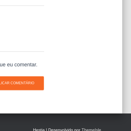
ue eu comentar.
Hestia | Desenvolvido por
ThemeIsle