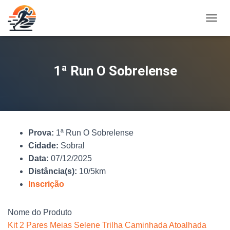
A
L
T
E
R
1ª Run O Sobrelense
N
A
R
N
A
V
Prova:
1ª Run O Sobrelense
E
G
Cidade:
Sobral
A
Data:
07/12/2025
Ç
Distância(s):
10/5km
Ã
O
Inscrição
Nome do Produto
Kit 2 Pares Meias Selene Trilha Caminhada Atoalhada