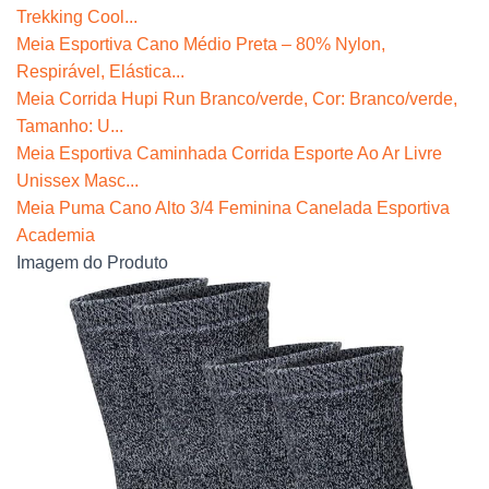
Trekking Cool...
Meia Esportiva Cano Médio Preta – 80% Nylon,
Respirável, Elástica...
Meia Corrida Hupi Run Branco/verde, Cor: Branco/verde,
Tamanho: U...
Meia Esportiva Caminhada Corrida Esporte Ao Ar Livre
Unissex Masc...
Meia Puma Cano Alto 3/4 Feminina Canelada Esportiva
Academia
Imagem do Produto