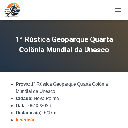
A
L
T
E
R
1ª Rústica Geoparque Quarta
N
A
Colônia Mundial da Unesco
R
N
A
V
E
G
Prova:
1ª Rústica Geoparque Quarta Colônia
A
Ç
Mundial da Unesco
Ã
Cidade:
Nova Palma
O
Data:
08/03/2026
Distância(s):
6/3km
Inscrição